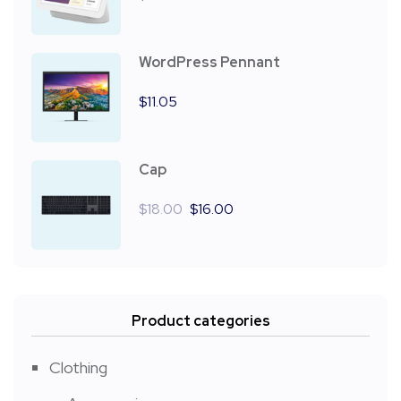
WordPress Pennant
$
11.05
Cap
$
18.00
$
16.00
Product categories
Clothing