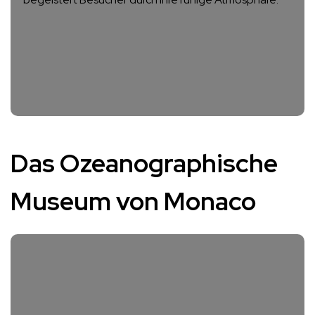
Das Ozeanographische
Museum von Monaco