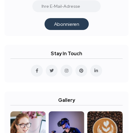
Abonnieren
Stay In Touch
Gallery