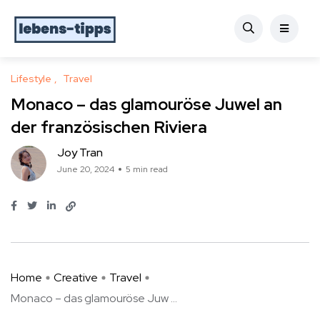
Lifestyle
Travel
Monaco – das glamouröse Juwel an
der französischen Riviera
Joy Tran
June 20, 2024
5 min read
Home
Creative
Travel
Monaco – das glamouröse Juw ...