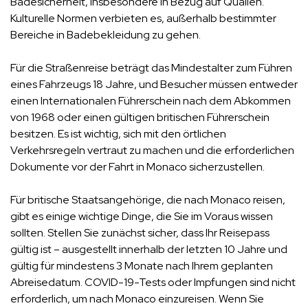
Badesicherheit, insbesondere in Bezug auf Quallen.
Kulturelle Normen verbieten es, außerhalb bestimmter
Bereiche in Badebekleidung zu gehen.
Für die Straßenreise beträgt das Mindestalter zum Führen
eines Fahrzeugs 18 Jahre, und Besucher müssen entweder
einen Internationalen Führerschein nach dem Abkommen
von 1968 oder einen gültigen britischen Führerschein
besitzen. Es ist wichtig, sich mit den örtlichen
Verkehrsregeln vertraut zu machen und die erforderlichen
Dokumente vor der Fahrt in Monaco sicherzustellen.
Für britische Staatsangehörige, die nach Monaco reisen,
gibt es einige wichtige Dinge, die Sie im Voraus wissen
sollten. Stellen Sie zunächst sicher, dass Ihr Reisepass
gültig ist – ausgestellt innerhalb der letzten 10 Jahre und
gültig für mindestens 3 Monate nach Ihrem geplanten
Abreisedatum. COVID-19-Tests oder Impfungen sind nicht
erforderlich, um nach Monaco einzureisen. Wenn Sie