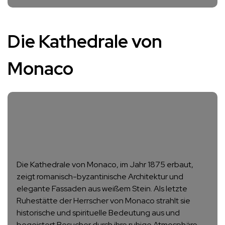
Die Kathedrale von
Monaco
Die Kathedrale von Monaco, im Jahr 1875 erbaut,
zeigt romanisch-byzantinische Architektur und
elegante Fassaden aus weißem Stein. Als letzte
Ruhestätte der Herrscher von Monaco strahlt sie
historische und spirituelle Bedeutung aus und
begeistert Besucher durch ihre ruhige Atmosphäre.