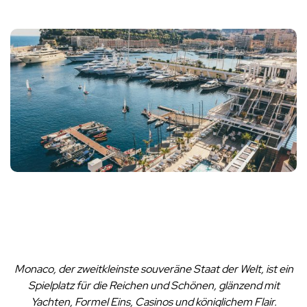
Monaco, der zweitkleinste souveräne Staat der Welt, ist ein
Spielplatz für die Reichen und Schönen, glänzend mit
Yachten, Formel Eins, Casinos und königlichem Flair.