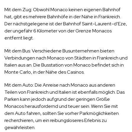
Mit dem Zug: Obwohl Monaco keinen eigenen Bahnhof
hat, gibt es mehrere Bahnhöfe in der Nähe in Frankreich.
Der nächstgelegene ist der Bahnhof Saint-Laurent-d’Eze,
der ungefähr 6 Kilometer von der Grenze Monacos
entfernt liegt.
Mit dem Bus: Verschiedene Busunternehmen bieten
Verbindungen nach Monaco von Städten in Frankreich und
Italien aus an. Die Busstation von Monaco befindet sich in
Monte Carlo, in der Nähe des Casinos.
Mit dem Auto: Die Anreise nach Monaco aus anderen
Teilen von Frankreich und Italien ist ebenfalls möglich. Das
Parken kann jedoch aufgrund der geringen Größe
Monacos herausfordernd und teuer sein. Wenn Sie mit
dem Auto fahren, sollten Sie vorher Parkmöglichkeiten
recherchieren, um ein reibungsloseres Erlebnis zu
gewährleisten.