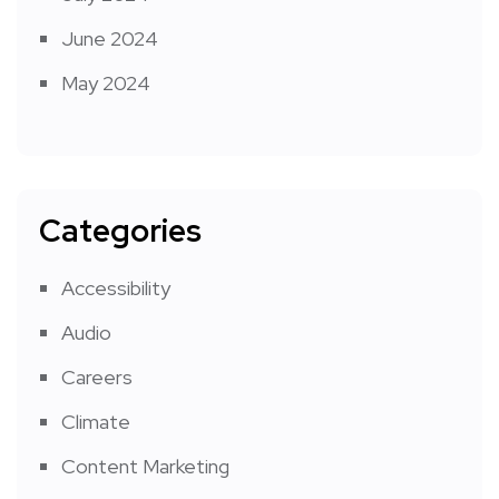
June 2024
May 2024
Categories
Accessibility
Audio
Careers
Climate
Content Marketing