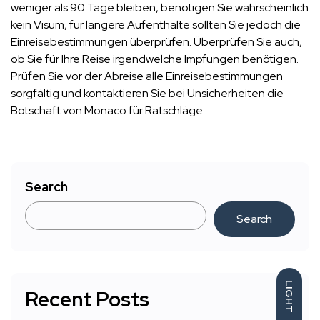
weniger als 90 Tage bleiben, benötigen Sie wahrscheinlich
kein Visum, für längere Aufenthalte sollten Sie jedoch die
Einreisebestimmungen überprüfen. Überprüfen Sie auch,
ob Sie für Ihre Reise irgendwelche Impfungen benötigen.
Prüfen Sie vor der Abreise alle Einreisebestimmungen
sorgfältig und kontaktieren Sie bei Unsicherheiten die
Botschaft von Monaco für Ratschläge.
Search
Search
LIGHT
Recent Posts