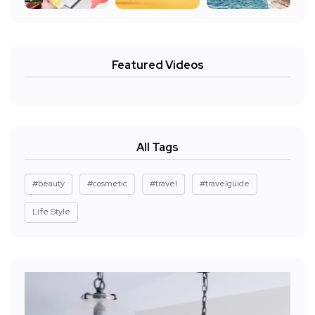
Featured Videos
All Tags
#beauty
#cosmetic
#travel
#travelguide
Life Style