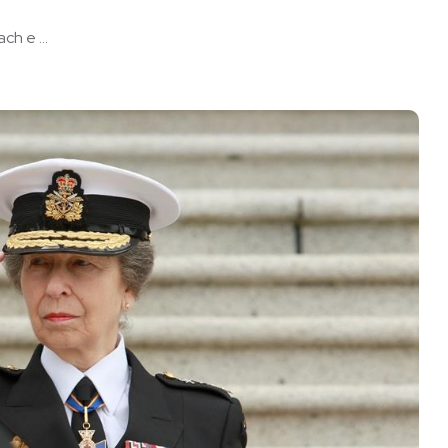
h e ...