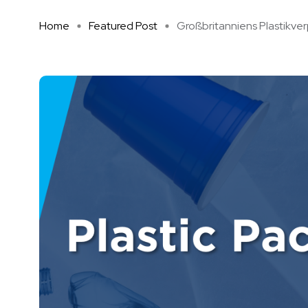
Home
Featured Post
Großbritanniens Plastikverp