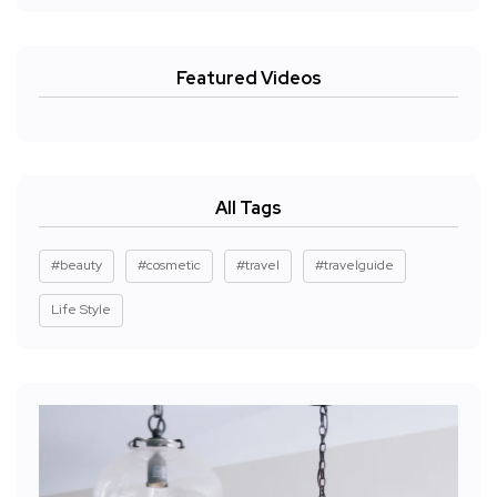
Featured Videos
All Tags
#beauty
#cosmetic
#travel
#travelguide
Life Style