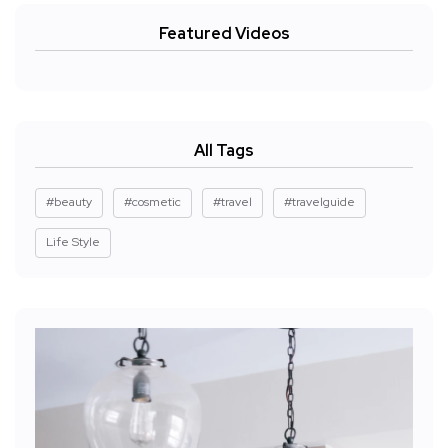
Featured Videos
All Tags
#beauty
#cosmetic
#travel
#travelguide
Life Style