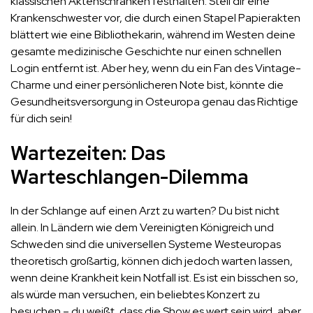
klassischen Aktenschränken festhalten. Stell dir eine
Krankenschwester vor, die durch einen Stapel Papierakten
blättert wie eine Bibliothekarin, während im Westen deine
gesamte medizinische Geschichte nur einen schnellen
Login entfernt ist. Aber hey, wenn du ein Fan des Vintage-
Charme und einer persönlicheren Note bist, könnte die
Gesundheitsversorgung in Osteuropa genau das Richtige
für dich sein!
Wartezeiten: Das
Warteschlangen-Dilemma
In der Schlange auf einen Arzt zu warten? Du bist nicht
allein. In Ländern wie dem Vereinigten Königreich und
Schweden sind die universellen Systeme Westeuropas
theoretisch großartig, können dich jedoch warten lassen,
wenn deine Krankheit kein Notfall ist. Es ist ein bisschen so,
als würde man versuchen, ein beliebtes Konzert zu
besuchen – du weißt, dass die Show es wert sein wird, aber