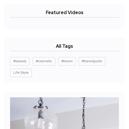
Featured Videos
All Tags
#beauty
#cosmetic
#travel
#travelguide
Life Style